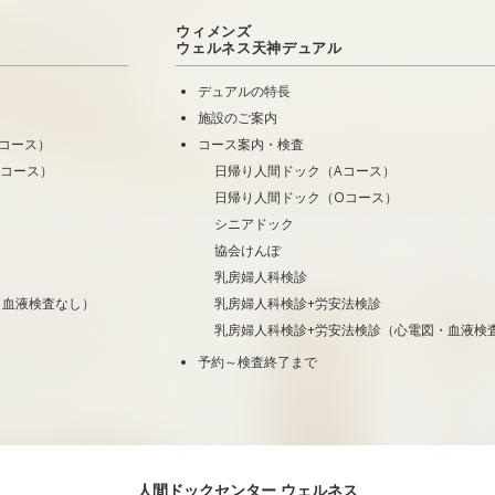
ウィメンズ
ウェルネス天神デュアル
デュアルの特長
施設のご案内
コース）
コース案内・検査
Oコース）
日帰り人間ドック（Aコース）
日帰り人間ドック（Oコース）
シニアドック
協会けんぽ
乳房婦人科検診
・血液検査なし）
乳房婦人科検診+労安法検診
乳房婦人科検診+労安法検診（心電図・血液検
予約～検査終了まで
人間ドックセンター ウェルネス