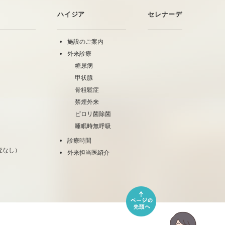
ハイジア
セレナーデ
施設のご案内
外来診療
糖尿病
甲状腺
骨粗鬆症
禁煙外来
ピロリ菌除菌
睡眠時無呼吸
診療時間
査なし）
外来担当医紹介