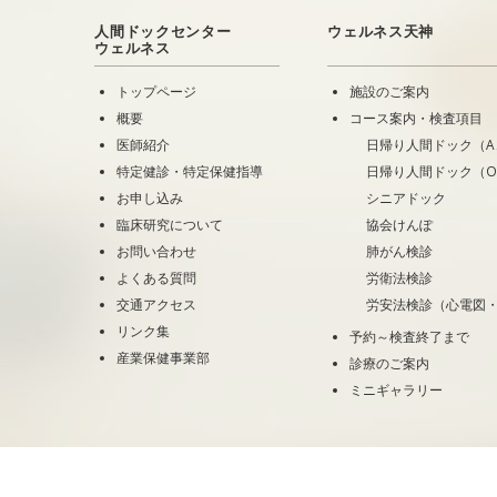
人間ドックセンター
ウェルネス天神
ウェルネス
トップページ
施設のご案内
概要
コース案内・検査項目
医師紹介
日帰り人間ドック（A
特定健診・特定保健指導
日帰り人間ドック（
お申し込み
シニアドック
臨床研究について
協会けんぽ
お問い合わせ
肺がん検診
よくある質問
労衛法検診
交通アクセス
労安法検診（心電図
リンク集
予約～検査終了まで
産業保健事業部
診療のご案内
ミニギャラリー