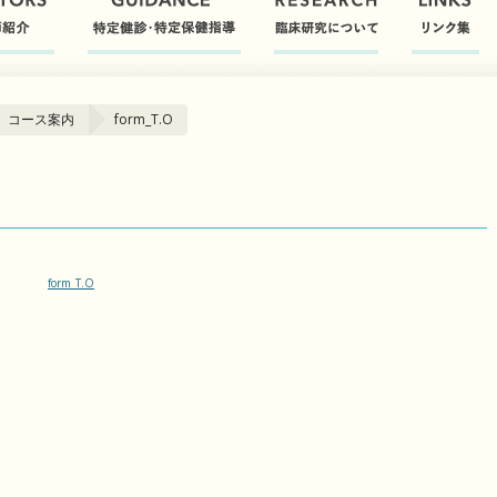
 コース案内
form_T.O
form_T.O