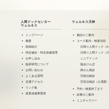
人間ドックセンター
ウェルネス天神
ウェルネス
トップページ
施設のご案内
概要
コース案内・検査項目
医師紹介
日帰り人間ドック（A
特定健診・特定保健指導
日帰り人間ドック（
お申し込み
シニアドック
臨床研究について
協会けんぽ
お問い合わせ
肺がん検診
よくある質問
労衛法検診
交通アクセス
労安法検診（心電図
リンク集
予約～検査終了まで
産業保健事業部
診療のご案内
ミニギャラリー