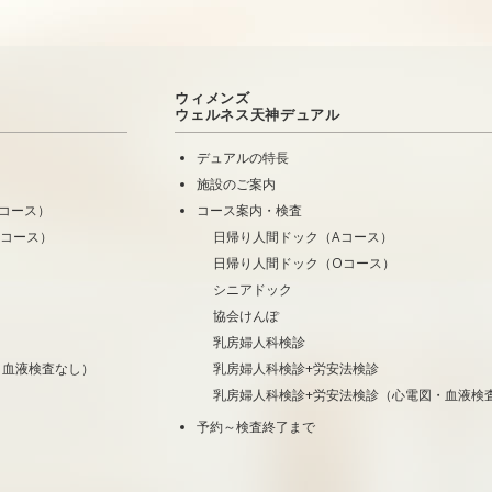
ウィメンズ
ウェルネス天神デュアル
デュアルの特長
施設のご案内
コース）
コース案内・検査
Oコース）
日帰り人間ドック（Aコース）
日帰り人間ドック（Oコース）
シニアドック
協会けんぽ
乳房婦人科検診
・血液検査なし）
乳房婦人科検診+労安法検診
乳房婦人科検診+労安法検診（心電図・血液検
予約～検査終了まで