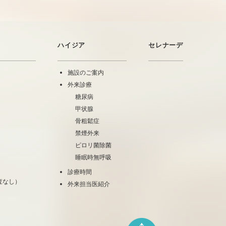
ハイジア
セレナーデ
施設のご案内
外来診療
糖尿病
甲状腺
骨粗鬆症
禁煙外来
ピロリ菌除菌
睡眠時無呼吸
診療時間
査なし）
外来担当医紹介