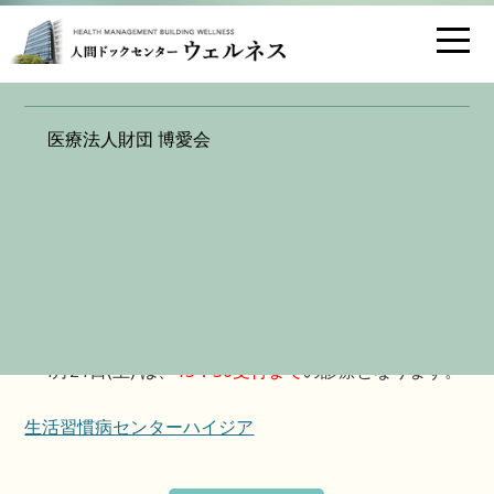
お問い合わせ
交通アクセス
ハイジア 診療時間変更・休診のお知ら
医療法人財団 博愛会
せ
2018.03.12
生活習慣病センター ハイジアは、
・4月4日(水) 午後は、
休診
とさせていただきます。
・4月21日(土) は、
15：30受付まで
の診療となります。
生活習慣病センターハイジア