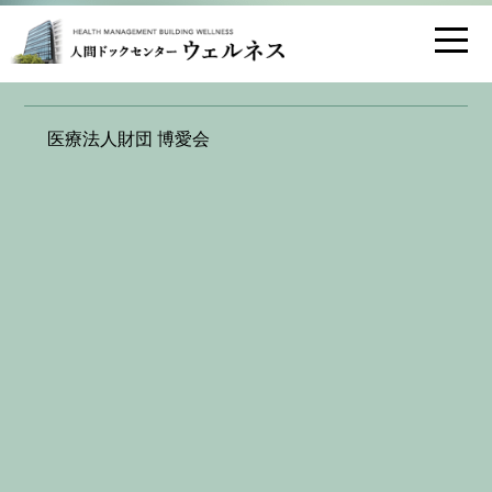
お問い合わせ
交通アクセス
7年連続「健康経営優良法人2023 大規模
医療法人財団 博愛会
法人部門」に認定されました
2023.03.10
2023年3月8日、特定医療法人財団 博愛会は、7年連続で
経済産業省･日本健康会議 におきまして
「健康経営優良法人2023 大規模法人部門」
に認定され
ました。