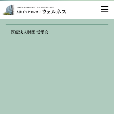
お問い合わせ
交通アクセス
[乳腺診断センター セレナーデ]診療再開
医療法人財団 博愛会
のご案内
2026.02.02
おかげさまで、「乳腺診断センターセレナーデ」は博愛
会病院へ機能を移し、
本日2026年2月2日（月）より診療を再開いたします。
博愛会病院