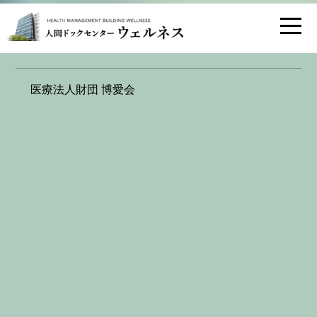
お問い合わせ
交通アクセス
ウェルネス天神 ･デュアル ｢シニアドッ
医療法人財団 博愛会
ク」のご紹介
2026.05.26
「健康寿命をのばす シニアのための新習慣」
65歳を迎えると、多くの方が「定期的な受診の機会」が
少なくなります。
加齢とともに、がんや生活習慣病のリスクは静かに高ま
ります。
会社任せの健康チェックから、自分のための健康習慣
へ。