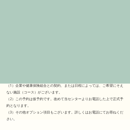
・マンモグラフィ検査 4,950円（税込）
しない
・エコー検査 4,950円（税込）
しない
その他・備考
＜注意＞
（1）企業や健康保険組合との契約、または日程によっては、ご希望にそえ
ない施設（コース）がございます。
（2）この予約は仮予約です。改めて当センターよりお電話した上で正式予
約となります。
（3）その他オプション項目もございます。詳しくはお電話にてお尋ねくだ
さい。