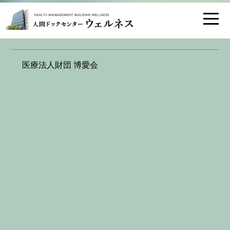
お問い合わせ
交通アクセス
お申し込み 確認画面
医療法人財団 博愛会
WEB申し込みフォーム
希望施設
天神（男性専用）
希望コース
希望日
第1希望：年月日
第2希望：年月日
第3希望：年月日
健康保険証