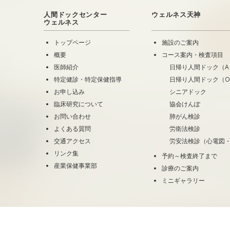
人間ドックセンター
ウェルネス天神
ウェルネス
トップページ
施設のご案内
概要
コース案内・検査項目
医師紹介
日帰り人間ドック（A
特定健診・特定保健指導
日帰り人間ドック（
お申し込み
シニアドック
臨床研究について
協会けんぽ
お問い合わせ
肺がん検診
よくある質問
労衛法検診
交通アクセス
労安法検診（心電図
リンク集
予約～検査終了まで
産業保健事業部
診療のご案内
ミニギャラリー