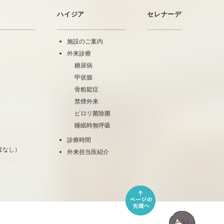
ハイジア
セレナーデ
施設のご案内
外来診療
糖尿病
甲状腺
骨粗鬆症
禁煙外来
ピロリ菌除菌
睡眠時無呼吸
診療時間
査なし）
外来担当医紹介