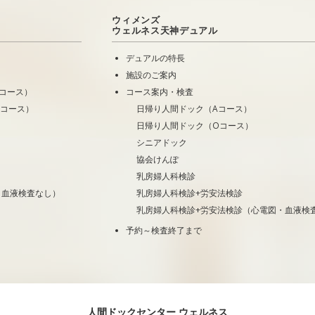
ウィメンズ
ウェルネス天神デュアル
デュアルの特長
施設のご案内
コース）
コース案内・検査
Oコース）
日帰り人間ドック（Aコース）
日帰り人間ドック（Oコース）
シニアドック
協会けんぽ
乳房婦人科検診
・血液検査なし）
乳房婦人科検診+労安法検診
乳房婦人科検診+労安法検診（心電図・血液検
予約～検査終了まで
人間ドックセンター ウェルネス