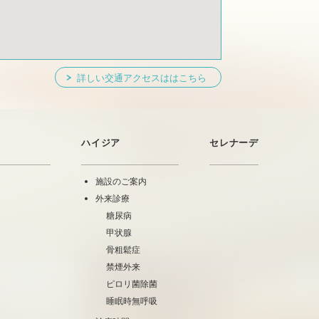
詳しい交通アクセスははこちら
ハイジア
セレナーデ
施設のご案内
外来診療
糖尿病
甲状腺
骨粗鬆症
禁煙外来
ピロリ菌除菌
睡眠時無呼吸