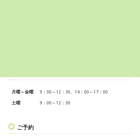
・健診で血糖値異常を指摘されている方
◎費用について
・リブレ2センサー/1枚（14日分）・・・7,798円（税込）
・リブレ2リーダー・・・7,798円（税込）
※スマートフォンに無料のアプリをダンロードする場合は不
要
診療日・受付時間
月曜～金曜
9：00～12：30、14：00～17：00
土曜
9：00～12：30
ご予約