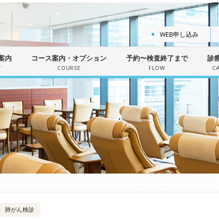
WEB申し込み
案内
コース案内・オプション
予約〜検査終了まで
診
T
COURSE
FLOW
C
肺がん検診