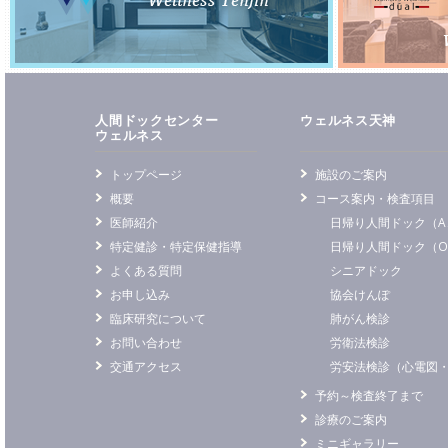
人間ドックセンター
ウェルネス天神
ウェルネス
トップページ
施設のご案内
概要
コース案内・検査項目
医師紹介
日帰り人間ドック（A
特定健診・特定保健指導
日帰り人間ドック（
よくある質問
シニアドック
お申し込み
協会けんぽ
臨床研究について
肺がん検診
お問い合わせ
労衛法検診
交通アクセス
労安法検診（心電図
予約～検査終了まで
診療のご案内
ミニギャラリー