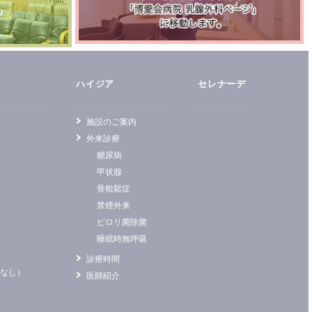
ハイジア
セレナーデ
施設のご案内
外来診療
糖尿病
甲状腺
骨粗鬆症
禁煙外来
ピロリ菌除菌
睡眠時無呼吸
診療時間
査なし）
医師紹介