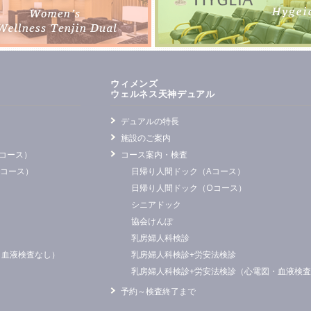
ウィメンズ
ウェルネス天神デュアル
デュアルの特長
施設のご案内
コース）
コース案内・検査
Oコース）
日帰り人間ドック（Aコース）
日帰り人間ドック（Oコース）
シニアドック
協会けんぽ
乳房婦人科検診
・血液検査なし）
乳房婦人科検診+労安法検診
乳房婦人科検診+労安法検診（心電図・血液検
予約～検査終了まで