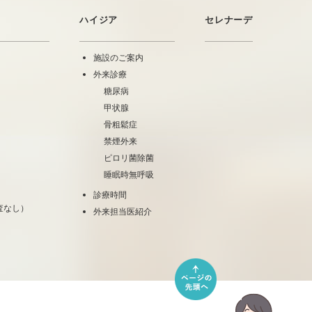
ハイジア
セレナーデ
施設のご案内
外来診療
糖尿病
甲状腺
骨粗鬆症
禁煙外来
ピロリ菌除菌
睡眠時無呼吸
診療時間
査なし）
外来担当医紹介