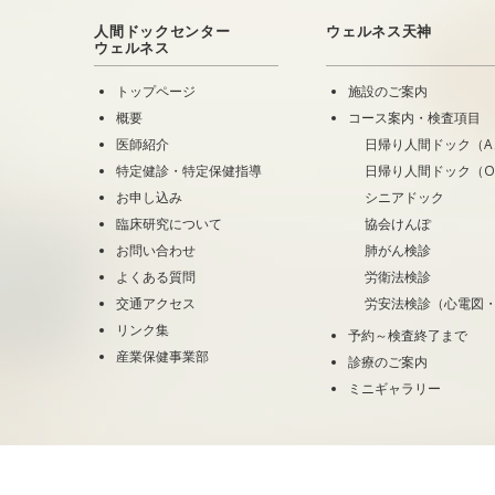
人間ドックセンター
ウェルネス天神
ウェルネス
トップページ
施設のご案内
概要
コース案内・検査項目
医師紹介
日帰り人間ドック（A
特定健診・特定保健指導
日帰り人間ドック（
お申し込み
シニアドック
臨床研究について
協会けんぽ
お問い合わせ
肺がん検診
よくある質問
労衛法検診
交通アクセス
労安法検診（心電図
リンク集
予約～検査終了まで
産業保健事業部
診療のご案内
ミニギャラリー