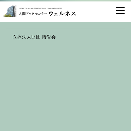
お問い合わせ
交通アクセス
お申し込み
RESERVATION
医療法人財団 博愛会
WEB申し込みフォーム
英数文字や記号は半角で、漢字やひらがな、カタカナは全角で
ご記入ください。
は必須項目となります。
※
希望施設
※
ウェルネス天神
デュアル
希望コース
※
日帰り人間ドック・Ａコース（48,400円・税込）