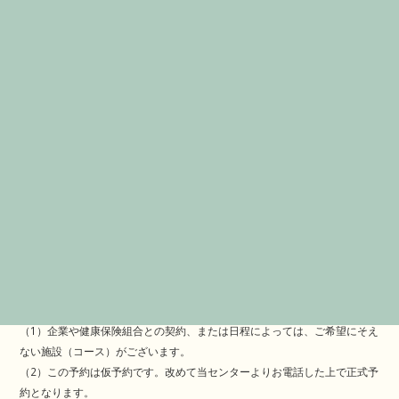
送信いただいたお客様の個人情報は、
個人情報保護法に基づき大切にお守りしております。
プライバシーポリシー
にご同意していただきました上で、
「同
意して確認画面へ進む」ボタンをクリックしてください。
全ての必須項目に入力後、
確認ボタンをクリックすることができます。
＜注意＞
（1）企業や健康保険組合との契約、または日程によっては、ご希望にそえ
ない施設（コース）がございます。
（2）この予約は仮予約です。改めて当センターよりお電話した上で正式予
約となります。