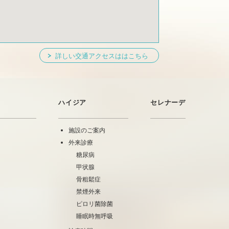
詳しい交通アクセスははこちら
ハイジア
セレナーデ
施設のご案内
外来診療
糖尿病
甲状腺
骨粗鬆症
禁煙外来
ピロリ菌除菌
睡眠時無呼吸