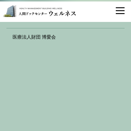
お問い合わせ
交通アクセス
[セレナーデ] 無料クーポンお持ちの方
医療法人財団 博愛会
は､お早目にご予約を！
2022.02.24
乳腺診断センター セレナーデ
は、「福岡市乳がん検診
無料クーポン」をご利用いただける施設となっておりま
す。
無料クーポンの有効期限は2022年3月31日までとなって
おります。
まだ検診を受けられていない方は、この機会に受けられ
てはいかがでしょうか？