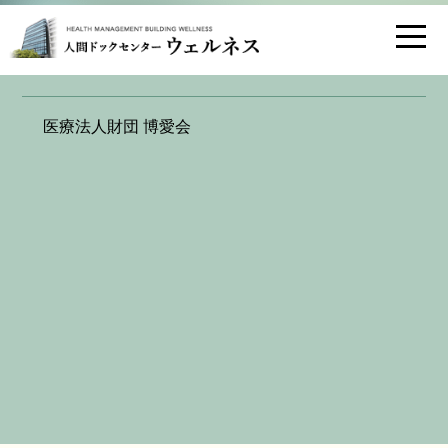
お問い合わせ
交通アクセス
執筆活動のお知らせ（医療従事者の皆さ
医療法人財団 博愛会
まへ）
2025.06.05
この度、ウイメンズウェルネス天神デュアル所長：吉村
理江が執筆を担当いたしました。
興味のある方はぜひご覧ください。
消化器内視鏡 第37巻 第５号
発行元：株式会社 東京医学社
発行年月日：2025年5月25日