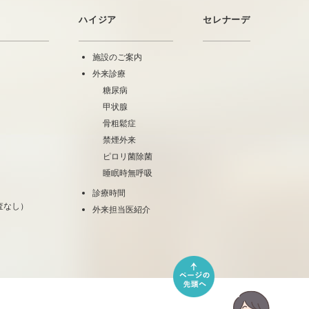
ハイジア
セレナーデ
施設のご案内
外来診療
糖尿病
甲状腺
骨粗鬆症
禁煙外来
ピロリ菌除菌
睡眠時無呼吸
診療時間
査なし）
外来担当医紹介