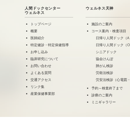
人間ドックセンター
ウェルネス天神
ウェルネス
トップページ
施設のご案内
概要
コース案内・検査項目
医師紹介
日帰り人間ドック（A
特定健診・特定保健指導
日帰り人間ドック（
お申し込み
シニアドック
臨床研究について
協会けんぽ
お問い合わせ
肺がん検診
よくある質問
労衛法検診
交通アクセス
労安法検診（心電図
リンク集
予約～検査終了まで
産業保健事業部
診療のご案内
ミニギャラリー