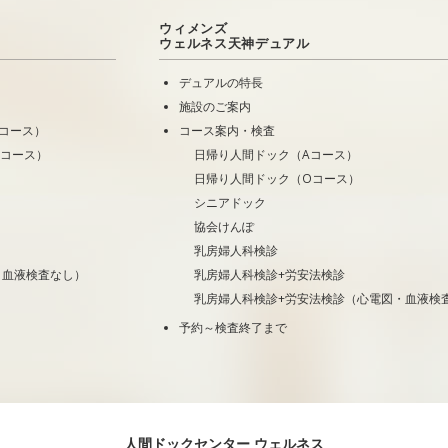
ウィメンズ
ウェルネス天神デュアル
デュアルの特長
施設のご案内
コース）
コース案内・検査
Oコース）
日帰り人間ドック（Aコース）
日帰り人間ドック（Oコース）
シニアドック
協会けんぽ
乳房婦人科検診
・血液検査なし）
乳房婦人科検診+労安法検診
乳房婦人科検診+労安法検診（心電図・血液検
予約～検査終了まで
人間ドックセンター ウェルネス