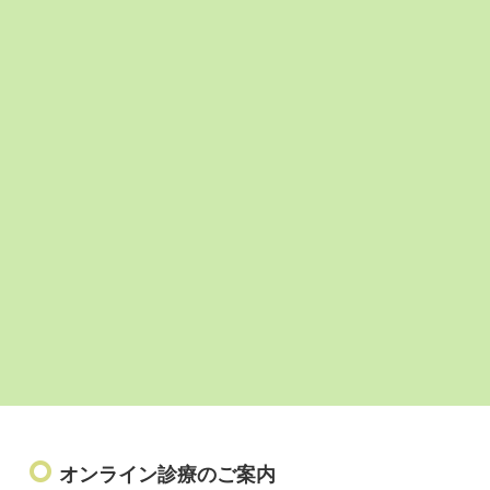
診療日・受付時間
診療日
平日午後（予約制）
受付時間
14：00～16：30
（左記以外のお時間もご相談に応じます。）
ご予約
お電話にてご予約ください。
092-738-3335
お問い合わせ先：
オンライン診療のご案内